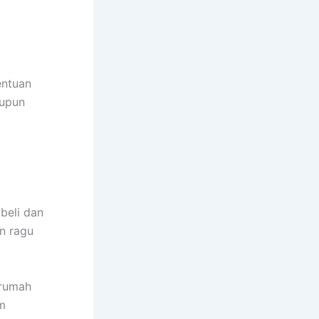
entuan
aupun
beli dan
n ragu
rumah
m