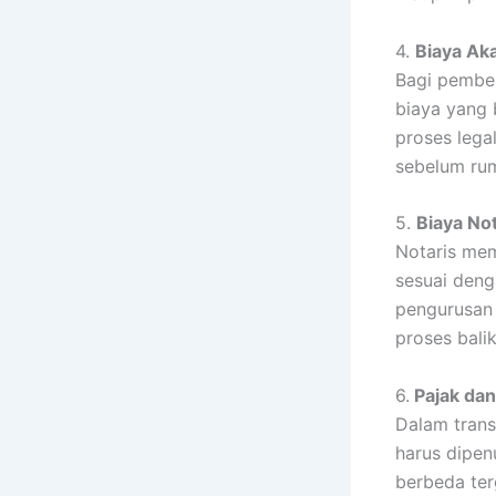
4.
Biaya Ak
Bagi pembel
biaya yang 
proses lega
sebelum rum
5.
Biaya Not
Notaris mem
sesuai deng
pengurusan 
proses bali
6.
Pajak dan
Dalam trans
harus dipen
berbeda terg