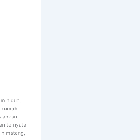
am hidup.
l rumah
,
siapkan.
an ternyata
ih matang,