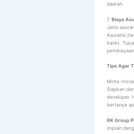
daerah.
7.
Biaya Asu
Jenis asura
Asuransi jiw
bank). Tuj
pembiayaan 
Tips Agar 
Minta rinci
Siapkan dan
developer. 
bertanya ap
RK Group P
impian deng