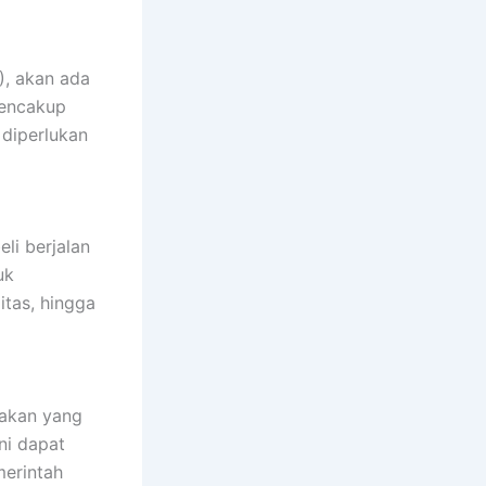
), akan ada
mencakup
 diperlukan
li berjalan
uk
itas, hingga
jakan yang
ni dapat
merintah