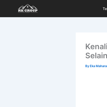
Skip
Te
to
content
Kenal
Selai
By
Eka Mahara