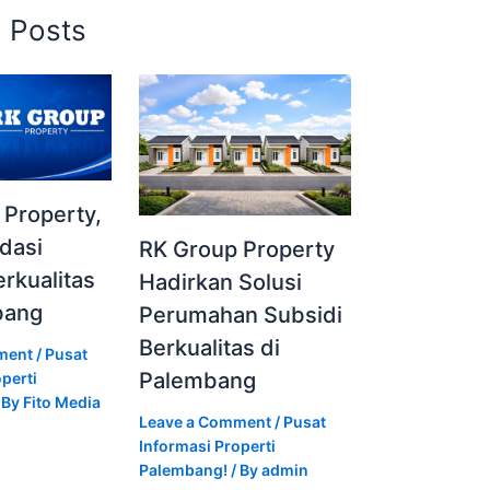
d Posts
 Property,
dasi
RK Group Property
rkualitas
Hadirkan Solusi
bang
Perumahan Subsidi
Berkualitas di
ment
/
Pusat
Palembang
perti
 By
Fito Media
Leave a Comment
/
Pusat
Informasi Properti
Palembang!
/ By
admin