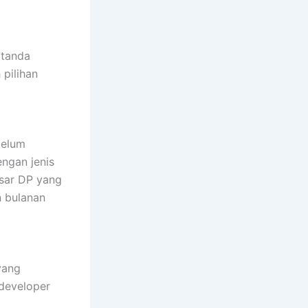
 tanda
pilihan
belum
engan jenis
esar DP yang
n bulanan
yang
developer