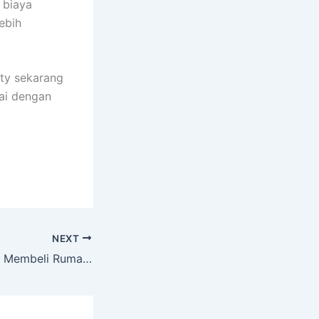
 biaya
ebih
ty sekarang
uai dengan
NEXT
Panduan Lengkap Membeli Rumah Pertama