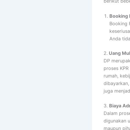
berikut beb
Booking 
Booking 
keserius
Anda tida
2.
Uang Muk
DP merupaka
proses KPR 
rumah, kebi
dibayarkan,
juga menjadi
3.
Biaya Ad
Dalam prose
digunakan u
maupun pih