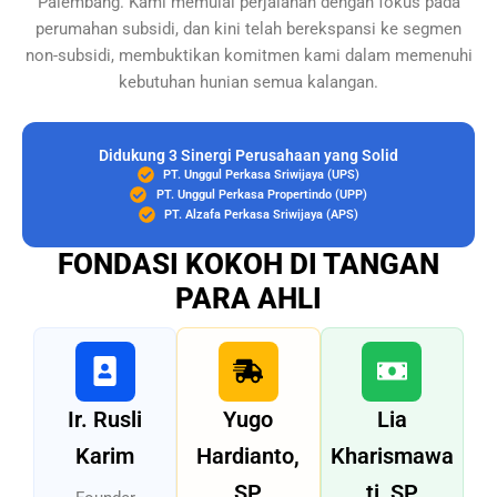
Palembang. Kami memulai perjalanan dengan fokus pada
perumahan subsidi, dan kini telah berekspansi ke segmen
non-subsidi, membuktikan komitmen kami dalam memenuhi
kebutuhan hunian semua kalangan.
Didukung 3 Sinergi Perusahaan yang Solid
PT. Unggul Perkasa Sriwijaya (UPS)
PT. Unggul Perkasa Propertindo (UPP)
PT. Alzafa Perkasa Sriwijaya (APS)
FONDASI KOKOH DI TANGAN
PARA AHLI
Ir. Rusli
Yugo
Lia
Karim
Hardianto,
Kharismawa
SP
ti, SP