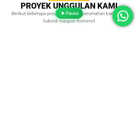
PROYEK UNGGULAN KAMI
Pause
Berikut beberapa proyek unggulan perumahan kami, baik
Subsidi maupun Komersil
Perumahan
Perumahan
Perumahan
Bukit Intan
Alzafa
Bukit Intan
Residence 2
Residence
Residence
Lokasi : Tegal Binangun Talang Petai
Tahap 2
Tahap 4
Lihat
Lokasi : Sematang Borang (jembatan 1)
Detail
Lihat
Lokasi : Talang
Tahap
Detail
2
Kelapa Kota