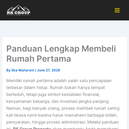
Skip
to
content
Panduan Lengkap Membeli
Rumah Pertama
By
Eka Maharani
/
June 27, 2026
Memiliki rumah pertama adalah salah satu pencapaian
terbesar dalam hidup. Rumah bukan hanya tempat
berteduh, tetapi juga simbol kestabilan finansial,
kenyamanan keluarga, dan investasi jangka panjang.
Namun, bagi banyak orang, proses membeli rumah sering
kali terasa rumit karena harus memahami berbagai istilah,
persyaratan, hingga proses administrasi. Melalui panduan
ini,
RK Group Property
akan membantu Anda memahami