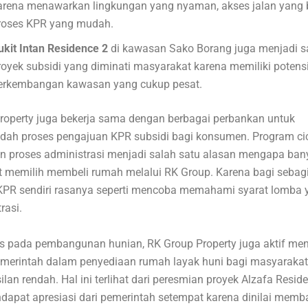
arena menawarkan lingkungan yang nyaman, akses jalan yang b
roses KPR yang mudah.
ukit Intan Residence 2
di kawasan Sako Borang juga menjadi s
royek subsidi yang diminati masyarakat karena memiliki potens
erkembangan kawasan yang cukup pesat.
roperty juga bekerja sama dengan berbagai perbankan untuk
h proses pengajuan KPR subsidi bagi konsumen. Program cic
n proses administrasi menjadi salah satu alasan mengapa ban
 memilih membeli rumah melalui RK Group. Karena bagi sebagi
PR sendiri rasanya seperti mencoba memahami syarat lomba 
rasi.
us pada pembangunan hunian, RK Group Property juga aktif m
merintah dalam penyediaan rumah layak huni bagi masyarakat
lan rendah. Hal ini terlihat dari peresmian proyek Alzafa Resi
dapat apresiasi dari pemerintah setempat karena dinilai memb