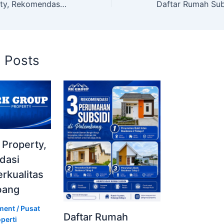
RK Group Property, Rekomendasi Hunian Berkualitas di Palembang
d Posts
 Property,
dasi
rkualitas
bang
ment
/
Pusat
Daftar Rumah
perti