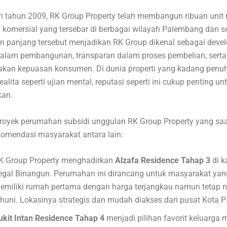
iri tahun 2009, RK Group Property telah membangun ribuan unit
 komersial yang tersebar di berbagai wilayah Palembang dan se
 panjang tersebut menjadikan RK Group dikenal sebagai devel
dalam pembangunan, transparan dalam proses pembelian, serta
an kepuasan konsumen. Di dunia properti yang kadang penuh
ealita seperti ujian mental, reputasi seperti ini cukup penting un
kan.
royek perumahan subsidi unggulan RK Group Property yang saat
komendasi masyarakat antara lain:
K Group Property menghadirkan
Alzafa Residence Tahap 3
di 
egal Binangun. Perumahan ini dirancang untuk masyarakat yan
emiliki rumah pertama dengan harga terjangkau namun tetap
ihuni. Lokasinya strategis dan mudah diakses dari pusat Kota 
ukit Intan Residence Tahap 4
menjadi pilihan favorit keluarga