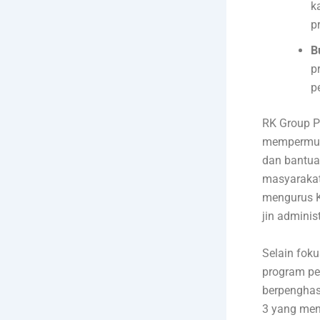
k
p
B
p
p
RK Group P
mempermuda
dan bantua
masyarakat
mengurus K
jin administ
Selain fok
program pe
berpenghasi
3 yang men