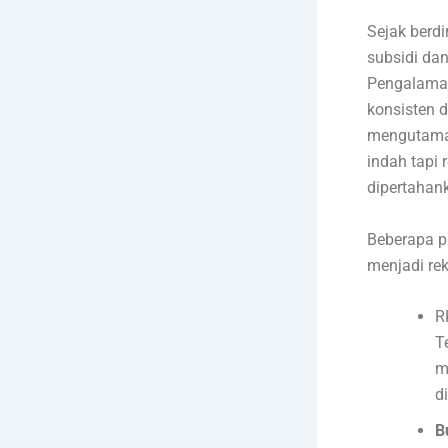
Sejak berd
subsidi dan
Pengalaman
konsisten 
mengutamak
indah tapi r
dipertahan
Beberapa p
menjadi re
R
T
m
d
B