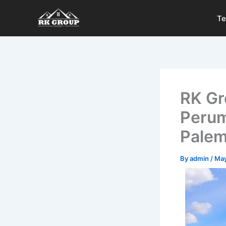
Skip
Te
to
content
RK Gr
Perum
Pale
By
admin
/
May