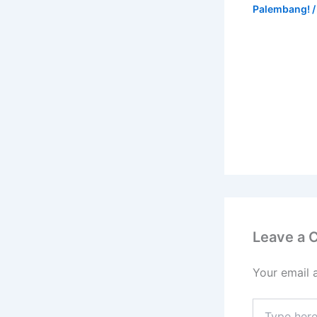
Palembang!
/
Leave a
Your email 
Type