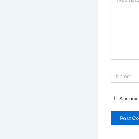
here..
Name*
Save my n