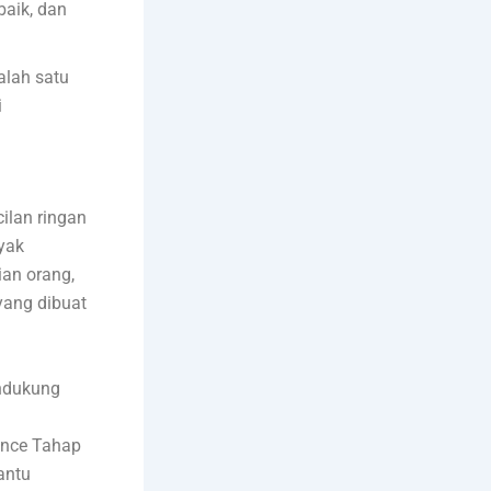
aik, dan
alah satu
i
ilan ringan
yak
an orang,
yang dibuat
endukung
dence Tahap
antu