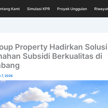
ntang Kami
Simulasi KPR
Proyek Unggulan
Riwayat
oup Property Hadirkan Solusi
ahan Subsidi Berkualitas di
mbang
 7, 2026