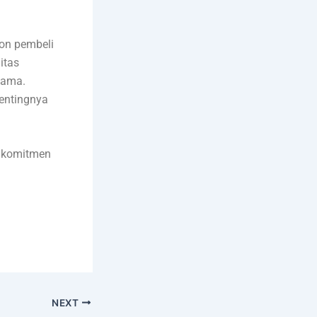
lon pembeli
itas
tama.
entingnya
a komitmen
NEXT