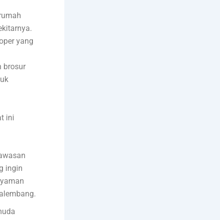
 rumah
kitarnya.
oper yang
 brosur
tuk
 ini
kawasan
g ingin
 nyaman
Palembang.
 muda