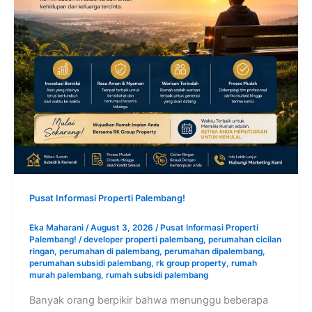
Pusat Informasi Properti Palembang!
Eka Maharani
/
August 3, 2026
/
Pusat Informasi Properti
Palembang!
/
developer properti palembang
,
perumahan cicilan
ringan
,
perumahan di palembang
,
perumahan dipalembang
,
perumahan subsidi palembang
,
rk group property
,
rumah
murah palembang
,
rumah subsidi palembang
Banyak orang berpikir bahwa menunggu beberapa