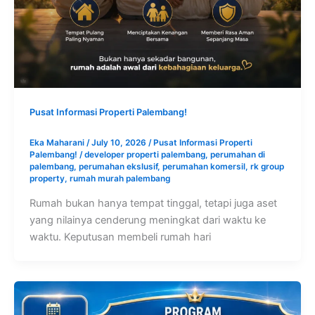
Pusat Informasi Properti Palembang!
Eka Maharani
/
July 10, 2026
/
Pusat Informasi Properti
Palembang!
/
developer properti palembang
,
perumahan di
palembang
,
perumahan ekslusif
,
perumahan komersil
,
rk group
property
,
rumah murah palembang
Rumah bukan hanya tempat tinggal, tetapi juga aset
yang nilainya cenderung meningkat dari waktu ke
waktu. Keputusan membeli rumah hari