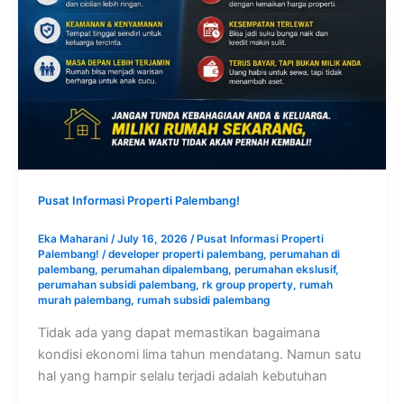
Pusat Informasi Properti Palembang!
Eka Maharani
/
July 16, 2026
/
Pusat Informasi Properti
Palembang!
/
developer properti palembang
,
perumahan di
palembang
,
perumahan dipalembang
,
perumahan ekslusif
,
perumahan subsidi palembang
,
rk group property
,
rumah
murah palembang
,
rumah subsidi palembang
Tidak ada yang dapat memastikan bagaimana
kondisi ekonomi lima tahun mendatang. Namun satu
hal yang hampir selalu terjadi adalah kebutuhan