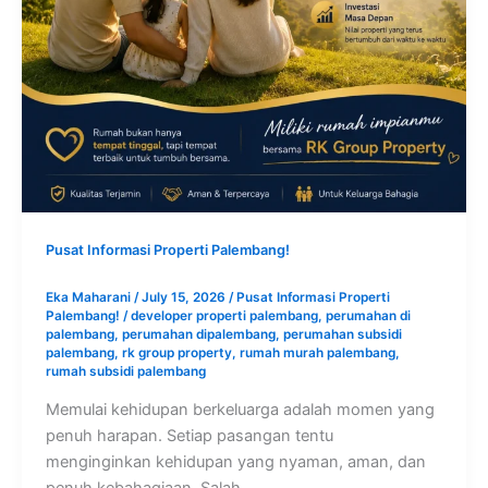
Pusat Informasi Properti Palembang!
Eka Maharani
/
July 15, 2026
/
Pusat Informasi Properti
Palembang!
/
developer properti palembang
,
perumahan di
palembang
,
perumahan dipalembang
,
perumahan subsidi
palembang
,
rk group property
,
rumah murah palembang
,
rumah subsidi palembang
Memulai kehidupan berkeluarga adalah momen yang
penuh harapan. Setiap pasangan tentu
menginginkan kehidupan yang nyaman, aman, dan