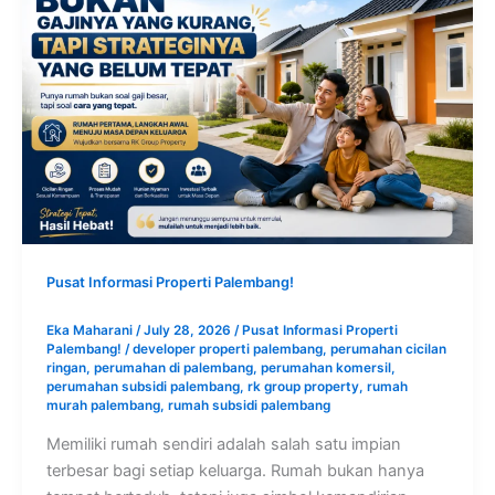
Pusat Informasi Properti Palembang!
Eka Maharani
/
July 28, 2026
/
Pusat Informasi Properti
Palembang!
/
developer properti palembang
,
perumahan cicilan
ringan
,
perumahan di palembang
,
perumahan komersil
,
perumahan subsidi palembang
,
rk group property
,
rumah
murah palembang
,
rumah subsidi palembang
Memiliki rumah sendiri adalah salah satu impian
terbesar bagi setiap keluarga. Rumah bukan hanya