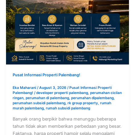
Pusat Informasi Properti Palembang!
Eka Maharani
/
August 3, 2026
/
Pusat Informasi Properti
Palembang!
/
developer properti palembang
,
perumahan cicilan
ringan
,
perumahan di palembang
,
perumahan dipalembang
,
perumahan subsidi palembang
,
rk group property
,
rumah
murah palembang
,
rumah subsidi palembang
Banyak orang berpikir bahwa menunggu beberapa
tahun tidak akan memberikan perbedaan yang besar.
Faktanya, harga properti hampir selalu mengalami