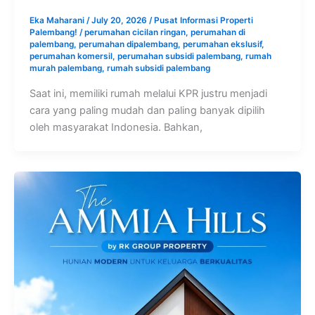
Eka Maharani
/
July 20, 2026
/
Pusat Informasi Properti
Palembang!
/
perumahan cicilan ringan
,
perumahan di
palembang
,
perumahan dipalembang
,
perumahan ekslusif
,
perumahan komersil
,
perumahan subsidi palembang
,
rumah
murah palembang
,
rumah subsidi palembang
Saat ini, memiliki rumah melalui KPR justru menjadi
cara yang paling mudah dan paling banyak dipilih
oleh masyarakat Indonesia. Bahkan,