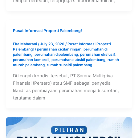
tempat berteduh, tetapi juga simbol kemandirian,
Pusat Informasi Properti Palembang!
Eka Maharani
/
July 23, 2026
/
Pusat Informasi Properti
Palembang!
/
perumahan cicilan ringan
,
perumahan di
palembang
,
perumahan dipalembang
,
perumahan ekslusif
,
perumahan komersil
,
perumahan subsidi palembang
,
rumah
murah palembang
,
rumah subsidi palembang
Di tengah kondisi tersebut, PT Sarana Multigriya
Finansial (Persero) atau SMF sebagai penyedia
likuiditas pembiayaan perumahan menjadi sorotan,
terutama dalam