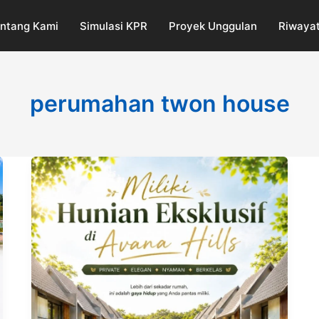
ntang Kami
Simulasi KPR
Proyek Unggulan
Riwayat
perumahan twon house