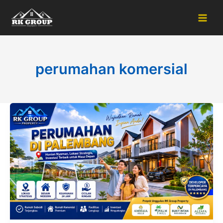
Skip
to
content
perumahan komersial