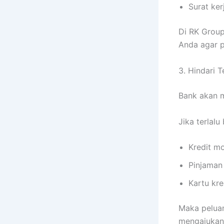
Surat ker
Di RK Grou
Anda agar p
3. Hindari T
Bank akan m
Jika terlalu
Kredit m
Pinjaman 
Kartu kre
Maka peluan
mengajukan