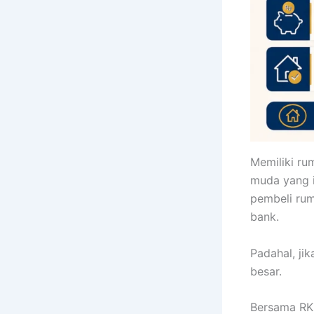
Memiliki ru
muda yang i
pembeli rum
bank.
Padahal, ji
besar.
Bersama RK 