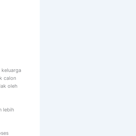
 keluarga
k calon
lak oleh
h lebih
oses