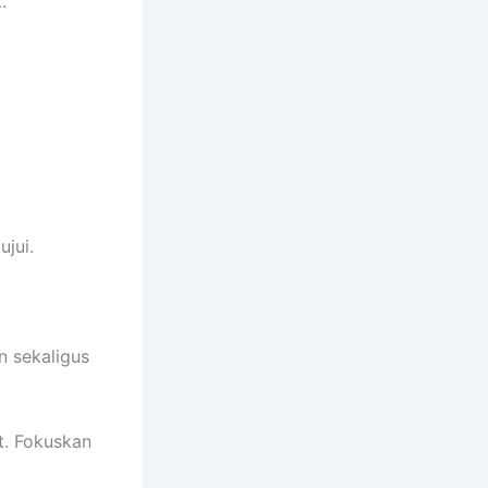
.
ujui.
n sekaligus
t. Fokuskan