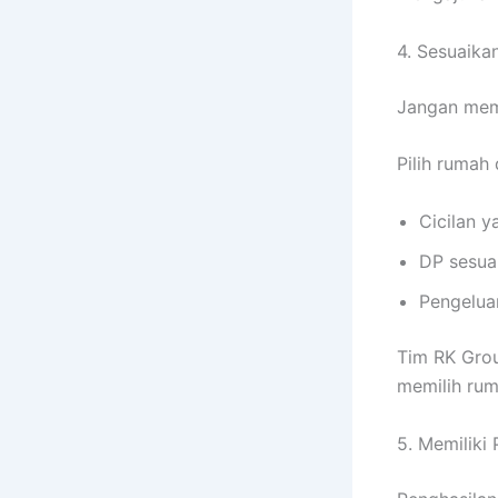
4. Sesuaik
Jangan mem
Pilih rumah
Cicilan 
DP sesu
Pengeluar
Tim RK Gro
memilih ru
5. Memiliki