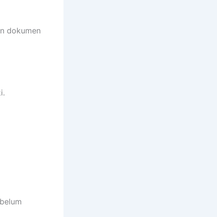
an dokumen
i.
ebelum