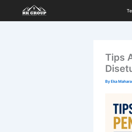
Skip
Te
to
content
Tips 
Diset
By
Eka Mahara