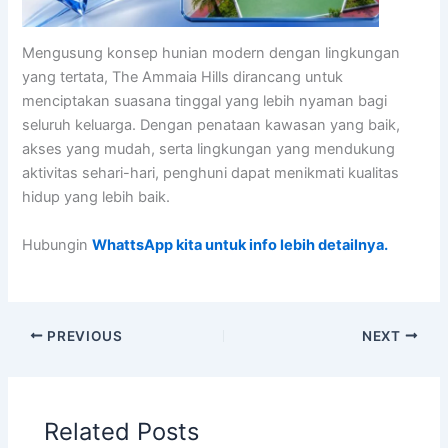
Mengusung konsep hunian modern dengan lingkungan
yang tertata, The Ammaia Hills dirancang untuk
menciptakan suasana tinggal yang lebih nyaman bagi
seluruh keluarga. Dengan penataan kawasan yang baik,
akses yang mudah, serta lingkungan yang mendukung
aktivitas sehari-hari, penghuni dapat menikmati kualitas
hidup yang lebih baik.
Hubungin
WhattsApp kita untuk info lebih detailnya.
PREVIOUS
NEXT
Related Posts