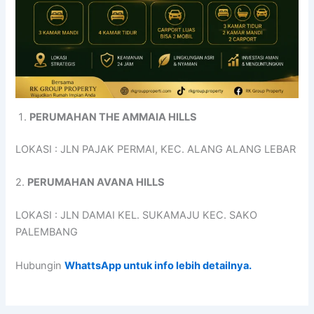
PERUMAHAN THE AMMAIA HILLS
LOKASI : JLN PAJAK PERMAI, KEC. ALANG ALANG LEBAR
2.
PERUMAHAN AVANA HILLS
LOKASI : JLN DAMAI KEL. SUKAMAJU KEC. SAKO
PALEMBANG
Hubungin
WhattsApp untuk info lebih detailnya.