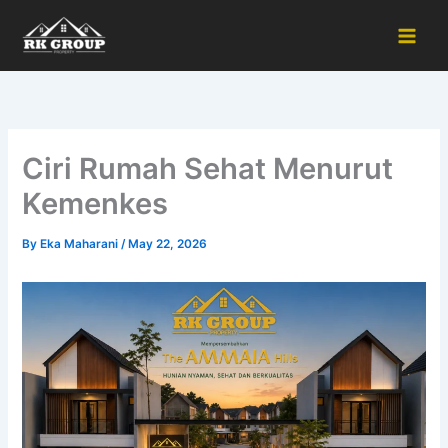
Skip
to
content
Ciri Rumah Sehat Menurut
Kemenkes
By
Eka Maharani
/
May 22, 2026