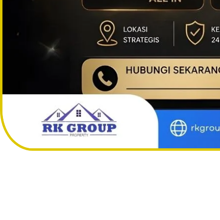
di Jalan Pajak Permai, Alang Alang Lebar Kota Palembang.
Hidup Nyaman di Huni