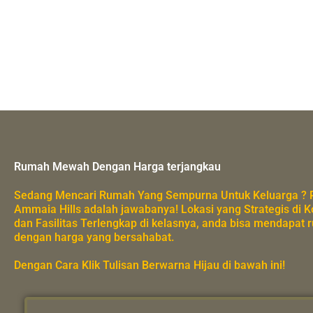
Rumah Mewah Dengan Harga terjangkau
Sedang Mencari Rumah Yang Sempurna Untuk Keluarga ?
Ammaia Hills adalah jawabanya! Lokasi yang Strategis di 
dan Fasilitas Terlengkap di kelasnya, anda bisa mendapat
dengan harga yang bersahabat.
Dengan Cara Klik Tulisan Berwarna Hijau di bawah ini!