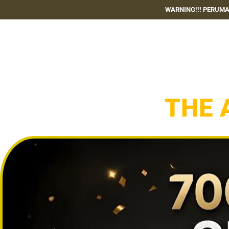
WARNING!!! PERUMA
KINI HADIR 
THE 