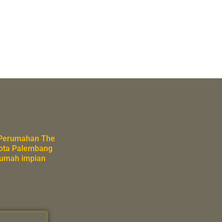
 Perumahan The
Kota Palembang
 rumah impian