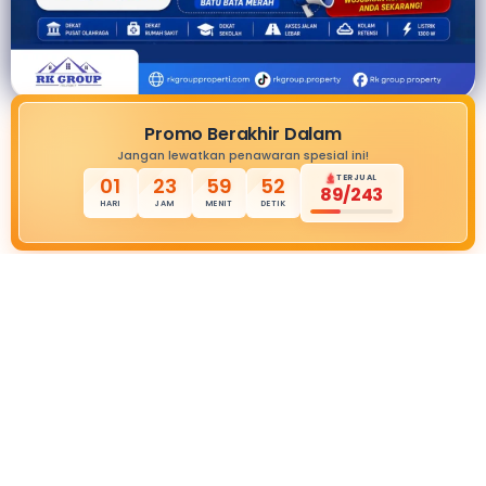
Promo Berakhir Dalam
Jangan lewatkan penawaran spesial ini!
TERJUAL
01
23
59
51
89/243
HARI
JAM
MENIT
DETIK
Ambil Promonya Sekarang
Fasilitas Apa yang Anda
Dapatkan?